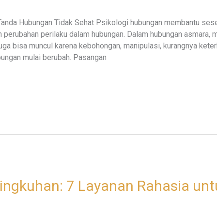
Tanda Hubungan Tidak Sehat Psikologi hubungan membantu ses
an perubahan perilaku dalam hubungan. Dalam hubungan asmara, 
uga bisa muncul karena kebohongan, manipulasi, kurangnya keter
bungan mulai berubah. Pasangan
lingkuhan: 7 Layanan Rahasia unt