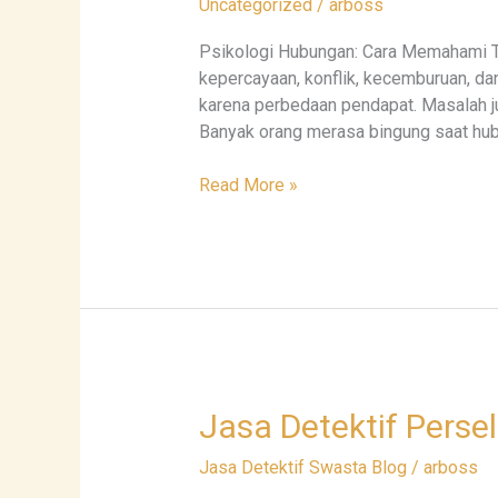
Uncategorized
/
arboss
Pasangan
dan
Psikologi Hubungan: Cara Memahami 
Masalah
kepercayaan, konflik, kecemburuan, d
Rumah
karena perbedaan pendapat. Masalah j
Tangga
Banyak orang merasa bingung saat hu
Read More »
Jasa
Jasa Detektif Perse
Detektif
Jasa Detektif Swasta Blog
/
arboss
Perselingkuhan:
7