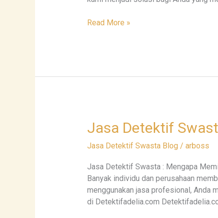
Read More »
Jasa
Jasa Detektif Swast
Detektif
Jasa Detektif Swasta Blog
/
arboss
Swasta
:
Jasa Detektif Swasta : Mengapa Memil
Profesional
Banyak individu dan perusahaan membu
dan
menggunakan jasa profesional, Anda m
Terpercaya
di Detektifadelia.com Detektifadelia
di
Detektifadelia.com