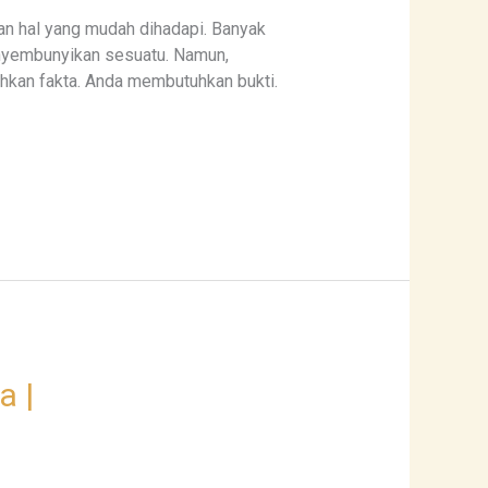
an hal yang mudah dihadapi. Banyak
menyembunyikan sesuatu. Namun,
kan fakta. Anda membutuhkan bukti.
a |