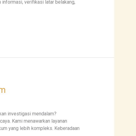
nformasi, verifikasi latar belakang,
om
hkan investigasi mendalam?
ercaya. Kami menawarkan layanan
hukum yang lebih kompleks. Keberadaan