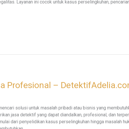
alitas. Layanan ini cocok untuk kasus perselingkuhan, pencarian i
a Profesional – DetektifAdelia.c
encari solusi untuk masalah pribadi atau bisnis yang membutu
ikan jasa detektif yang dapat diandalkan, profesional, dan terp
 mulai dari penyelidikan kasus perselingkuhan hingga masalah 
membutuhkan