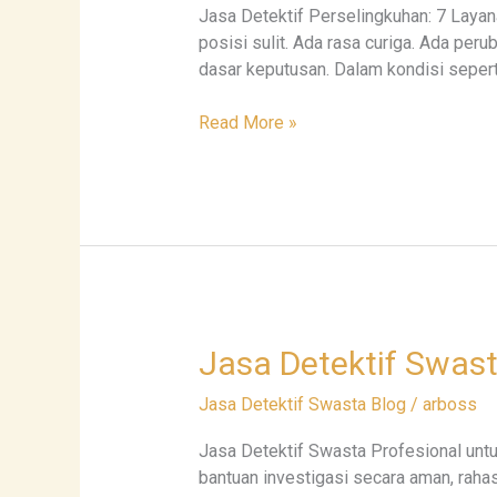
Jasa Detektif Perselingkuhan: 7 Laya
Layanan
posisi sulit. Ada rasa curiga. Ada pe
Rahasia
dasar keputusan. Dalam kondisi seperti
untuk
Mencari
Read More »
Fakta
Jasa
Jasa Detektif Swas
Detektif
Jasa Detektif Swasta Blog
/
arboss
Swasta:
7
Jasa Detektif Swasta Profesional unt
Layanan
bantuan investigasi secara aman, rahas
Aman