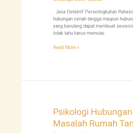
dan
Profesional
Jasa Detektif Perselingkuhan Rahasia
|
hubungan rumah tangga maupun hubunga
Detektifadelia.com
yang berulang dapat membuat seseorang
tidak tahu harus memulai
Read More »
Psikologi
Psikologi Hubungan
Hubungan
Masalah Rumah Ta
Detektifadelia.com:
Memahami