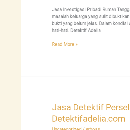
Masalah
Rumah
Jasa Investigasi Pribadi Rumah Tangg
Tangga
masalah keluarga yang sulit dibuktikan
|
bukti yang belum jelas. Dalam kondisi
Detektifadelia.com
hati-hati. Detektif Adelia
Read More »
Jasa
Jasa Detektif Perse
Detektif
Detektifadelia.com
Perselingkuhan
Rahasia
Uncategorized
/
arboss