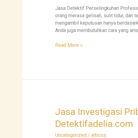
Rahasia
Jasa Detektif Perselingkuhan Profesi
|
orang merasa gelisah, sulit tidur, da
Detektif
mengambil keputusan hanya berdasark
Adelia
Anda juga membutuhkan cara yang aman,
Read More »
Jasa
Jasa Investigasi Pr
Investigasi
Detektifadelia.com
Pribadi
untuk
Uncategorized
/
arboss