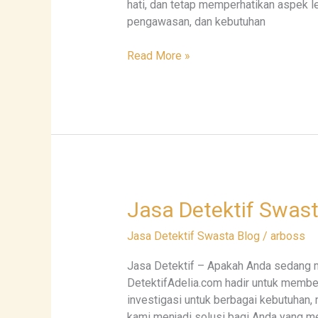
hati, dan tetap memperhatikan aspek leg
dan
pengawasan, dan kebutuhan
Legal
Read More »
Jasa
Jasa Detektif Swast
Detektif
Jasa Detektif Swasta Blog
/
arboss
Swasta
Profesional
Jasa Detektif – Apakah Anda sedang m
–
DetektifAdelia.com hadir untuk member
DetektifAdelia.com
investigasi untuk berbagai kebutuhan,
kami menjadi solusi bagi Anda yang 