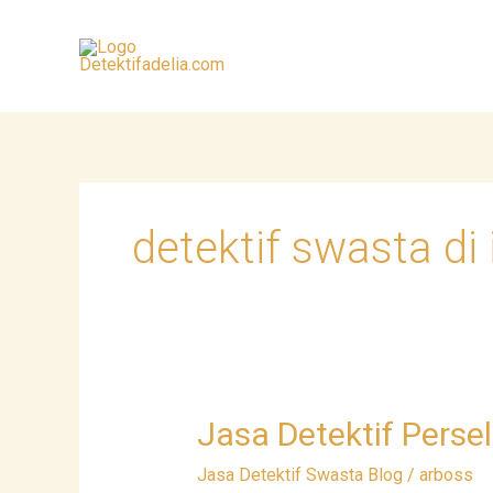
Skip
to
content
detektif swasta di
Jasa
Jasa Detektif Persel
Detektif
Jasa Detektif Swasta Blog
/
arboss
Perselingkuhan