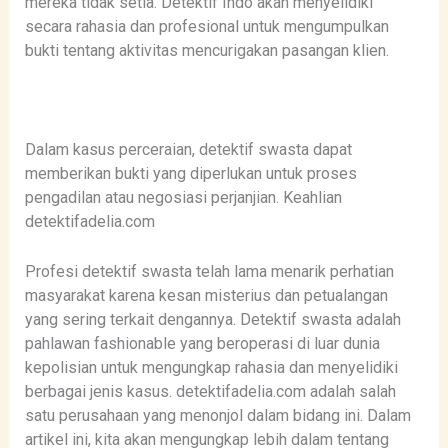
mereka tidak setia. Detektif Indo akan menyelidiki
secara rahasia dan profesional untuk mengumpulkan
bukti tentang aktivitas mencurigakan pasangan klien.
Dalam kasus perceraian, detektif swasta dapat
memberikan bukti yang diperlukan untuk proses
pengadilan atau negosiasi perjanjian. Keahlian
detektifadelia.com
Profesi detektif swasta telah lama menarik perhatian
masyarakat karena kesan misterius dan petualangan
yang sering terkait dengannya. Detektif swasta adalah
pahlawan fashionable yang beroperasi di luar dunia
kepolisian untuk mengungkap rahasia dan menyelidiki
berbagai jenis kasus. detektifadelia.com adalah salah
satu perusahaan yang menonjol dalam bidang ini. Dalam
artikel ini, kita akan mengungkap lebih dalam tentang