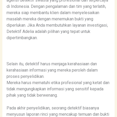
agensi detektif swasta yang profesional dan terpercaya
di Indonesia. Dengan pengalaman dan tim yang terlatih,
mereka siap membantu klien dalam menyelesaikan
masalah mereka dengan menemukan bukti yang
diperlukan. Jika Anda membutuhkan layanan investigasi,
Detektif Adelia adalah pilihan yang tepat untuk
dipertimbangkan.
Selain itu, detektif harus menjaga kerahasiaan dan
kerahasiaan informasi yang mereka peroleh dalam
proses penyelidikan.
Mereka harus mematuhi etika profesional yang ketat dan
tidak mengungkapkan informasi yang sensitif kepada
pihak yang tidak berwenang.
Pada akhir penyelidikan, seorang detektif biasanya
menyusun laporan rinci yang mencakup temuan dan bukti