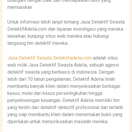
ditangani dengan baik dan mendapatkan hasil yang
memuaskan.
Untuk informasi lebih lanjut tentang Jasa Detektif Swasta
DetektifAdelia.com dan layanan investigasi yang mereka
tawarkan, kunjungi situs web mereka atau hubungi
langsung tim detektif mereka.
Jasa Detektif Swasta Detektifadelia.com
adalah situs
web milik Jasa Detektif Swasta Adelia, sebuah agensi
detektif swasta yang berbasis di Indonesia. Dengan
lebih dari 10 tahun pengalaman, Detektif Adelia telah
membantu banyak klien dalam menyelesaikan berbagai
kasus, mulai dari kasus perselingkuhan hingga
penyelewengan keuangan. Detektif Adelia memiliki tim
yang terdiri dari detektif-detectif profesional dan terlatih
yang siap membantu klien dalam menemukan bukti yang
diperlukan untuk menyelesaikan masalah mereka.