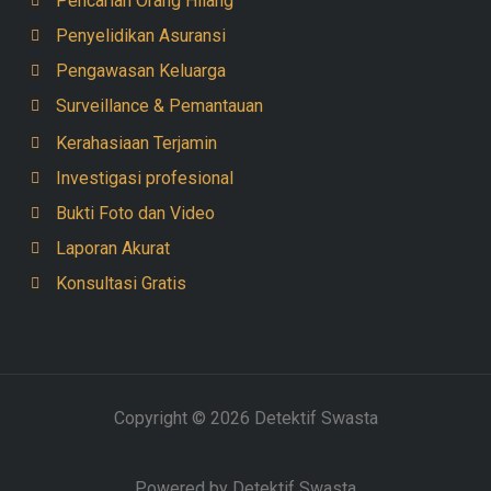
Pencarian Orang Hilang
Penyelidikan Asuransi
Pengawasan Keluarga
Surveillance & Pemantauan
Kerahasiaan Terjamin
Investigasi profesional
Bukti Foto dan Video
Laporan Akurat
Konsultasi Gratis
Copyright © 2026 Detektif Swasta
Powered by Detektif Swasta