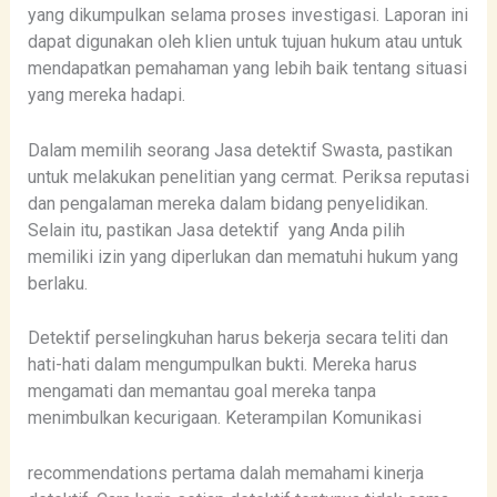
yang dikumpulkan selama proses investigasi. Laporan ini
dapat digunakan oleh klien untuk tujuan hukum atau untuk
mendapatkan pemahaman yang lebih baik tentang situasi
yang mereka hadapi.
Dalam memilih seorang Jasa detektif Swasta, pastikan
untuk melakukan penelitian yang cermat. Periksa reputasi
dan pengalaman mereka dalam bidang penyelidikan.
Selain itu, pastikan Jasa detektif yang Anda pilih
memiliki izin yang diperlukan dan mematuhi hukum yang
berlaku.
Detektif perselingkuhan harus bekerja secara teliti dan
hati-hati dalam mengumpulkan bukti. Mereka harus
mengamati dan memantau goal mereka tanpa
menimbulkan kecurigaan. Keterampilan Komunikasi
recommendations pertama dalah memahami kinerja