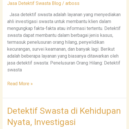
Jasa Detektif Swasta Blog
/
arboss
Terpercaya
Sejak
Jasa detektif swasta adalah layanan yang menyediakan
Tahun
ahli investigasi swasta untuk membantu klien dalam
1998
mengungkap fakta-fakta atau informasi tertentu. Detektif
swasta dapat membantu dalam berbagai jenis kasus,
termasuk penelusuran orang hilang, penyelidikan
kecurangan, survei keamanan, dan banyak lagi. Berikut
adalah beberapa layanan yang biasanya ditawarkan oleh
jasa detektif swasta: Penelusuran Orang Hilang: Detektif
swasta
Read More »
Detektif
Detektif Swasta di Kehidupan
Swasta
Nyata, Investigasi
di
Kehidupan