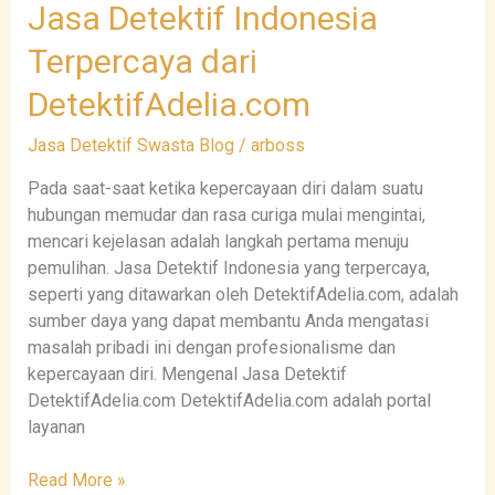
Jasa
Jasa Detektif Indonesia
Detektif
Terpercaya dari
Indonesia
Terpercaya
DetektifAdelia.com
dari
DetektifAdelia.com
Jasa Detektif Swasta Blog
/
arboss
Pada saat-saat ketika kepercayaan diri dalam suatu
hubungan memudar dan rasa curiga mulai mengintai,
mencari kejelasan adalah langkah pertama menuju
pemulihan. Jasa Detektif Indonesia yang terpercaya,
seperti yang ditawarkan oleh DetektifAdelia.com, adalah
sumber daya yang dapat membantu Anda mengatasi
masalah pribadi ini dengan profesionalisme dan
kepercayaan diri. Mengenal Jasa Detektif
DetektifAdelia.com DetektifAdelia.com adalah portal
layanan
Read More »