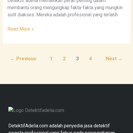
Detektif adelia memainkan peran penting dalam
membantu orang mengungkap fakta-fakta yang mungkin
sulit diakses. Mereka adalah profesional yang terlatih
Read More »
←
Previous
1
2
3
4
Next
→
DetektifAdelia.com adalah penyedia jasa detektif
swasta profesional yang fokus pada pengungkapan