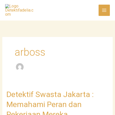
Skip
to
content
arboss
Detektif
Detektif Swasta Jakarta :
Swasta
Memahami Peran dan
Jakarta
:
Pekerjaan Mereka