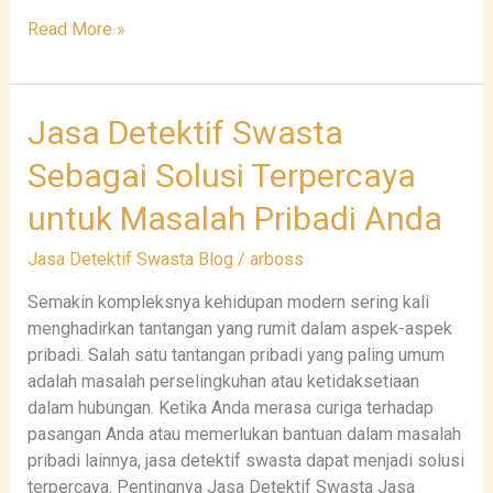
Read More »
Jasa
Jasa Detektif Swasta
Detektif
Sebagai Solusi Terpercaya
Swasta
Sebagai
untuk Masalah Pribadi Anda
Solusi
Terpercaya
Jasa Detektif Swasta Blog
/
arboss
untuk
Semakin kompleksnya kehidupan modern sering kali
Masalah
menghadirkan tantangan yang rumit dalam aspek-aspek
Pribadi
pribadi. Salah satu tantangan pribadi yang paling umum
Anda
adalah masalah perselingkuhan atau ketidaksetiaan
dalam hubungan. Ketika Anda merasa curiga terhadap
pasangan Anda atau memerlukan bantuan dalam masalah
pribadi lainnya, jasa detektif swasta dapat menjadi solusi
terpercaya. Pentingnya Jasa Detektif Swasta Jasa