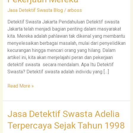
Memahami
Peran
Jasa Detektif Swasta Blog
/
arboss
dan
Detektif Swasta Jakarta Pendahuluan Detektif swasta
Pekerjaan
Jakarta telah menjadi bagian penting dalam masyarakat
Mereka
kita. Mereka adalah pahlawan tak dikenal yang membantu
menyelesaikan berbagai masalah, mulai dari penyelidikan
kecurangan hingga mencari orang yang hilang. Dalam
artikel ini, kita akan menjelajahi peran dan pekerjaan
detektif swasta secara mendalam. Apa Itu Detektif
Swasta? Detektif swasta adalah individu yang […]
Read More »
Jasa
Jasa Detektif Swasta Adelia
Detektif
Terpercaya Sejak Tahun 1998
Swasta
Adelia